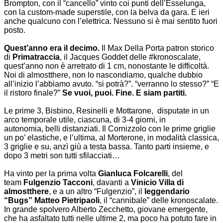
Brompton, con il “cancello” vinto coi punti dell’Esselunga,
con la custom-made superstile, con la belva da gara. E ieri
anche qualcuno con l’elettrica. Nessuno si è mai sentito fuori
posto.
.
Quest’anno era il decimo.
Il Max Della Porta patron storico
di
Primatraccia
, il Jacques Goddet delle #kronoscalate,
quest’anno non è arretrato di 1 cm, nonostante le difficoltà.
Noi di almostthere, non lo nascondiamo, qualche dubbio
all’inizio l’abbiamo avuto. “si potrà?”. “verranno lo stesso?” “E
il ristoro finale?”
Se vuoi, puoi. Fine. E siam partiti.
.
Le prime 3, Bisbino, Resinelli e Mottarone, disputate in un
arco temporale utile, ciascuna, di 3-4 giorni, in
autonomia, belli distanziati. Il Cornizzolo con le prime griglie
un po’ elastiche, e l’ultima, al Morterone, in modalità classica,
3 griglie e su, anzì giù a testa bassa. Tanto parti insieme, e
dopo 3 metri son tutti sfilacciati…
.
Ha vinto per la prima volta
Gianluca Folcarelli
, del
team
Fulgenzio Tacconi
, davanti a
Vinicio Villa di
almostthere
, e a un altro “Fulgenzio”, il
leggendario
“Bugs” Matteo Pietripaoli
, il “cannibale” delle kronoscalate.
In grande spolvero Alberto Zecchetto, giovane emergente,
che ha asfaltato tutti nelle ultime 2, ma poco ha potuto fare in