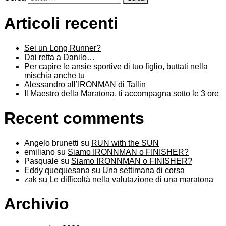
Articoli recenti
Sei un Long Runner?
Dai retta a Danilo…
Per capire le ansie sportive di tuo figlio, buttati nella
mischia anche tu
Alessandro all’IRONMAN di Tallin
Il Maestro della Maratona, ti accompagna sotto le 3 ore
Recent comments
Angelo brunetti
su
RUN with the SUN
emiliano
su
Siamo IRONNMAN o FINISHER?
Pasquale
su
Siamo IRONNMAN o FINISHER?
Eddy quequesana
su
Una settimana di corsa
zak
su
Le difficoltà nella valutazione di una maratona
Archivio