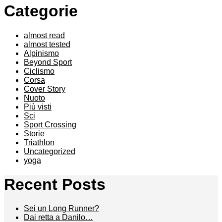
Categorie
almost read
almost tested
Alpinismo
Beyond Sport
Ciclismo
Corsa
Cover Story
Nuoto
Più visti
Sci
Sport Crossing
Storie
Triathlon
Uncategorized
yoga
Recent Posts
Sei un Long Runner?
Dai retta a Danilo…