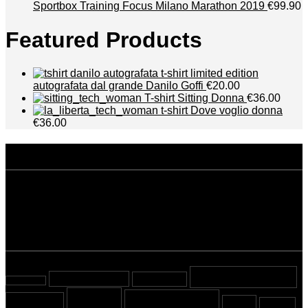
Sportbox Training Focus Milano Marathon 2019
€99.90
Featured Products
t-shirt limited edition
autografata dal grande Danilo Goffi
€20.00
T-shirt Sitting Donna
€36.00
t-shirt Dove voglio donna
€36.00
Responsabilità
Privacy policy
Termini e condizioni
tags
Beyond Sport
almost tested
Alpinismo
almost read
Corsa
Cover Story
Ciclismo
Nuoto
Più visti