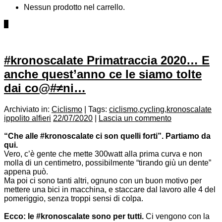
Nessun prodotto nel carrello.
0
#kronoscalate Primatraccia 2020… E
anche quest’anno ce le siamo tolte
dai co@#≠ni…
Archiviato in:
Ciclismo
|
Tags:
ciclismo
,
cycling
,
kronoscalate
ippolito alfieri
22/07/2020
|
Lascia un commento
.
.
“Che alle #kronoscalate ci son quelli forti”. Partiamo da
qui.
Vero, c’è gente che mette 300watt alla prima curva e non
molla di un centimetro, possibilmente “tirando giù un dente”
appena può.
Ma poi ci sono tanti altri, ognuno con un buon motivo per
mettere una bici in macchina, e staccare dal lavoro alle 4 del
pomeriggio, senza troppi sensi di colpa.
.
Ecco: le #kronoscalate sono per tutti.
Ci vengono con la