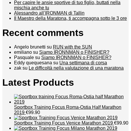
Per capire le ansie sportive di tuo figlio, buttati nella
mischia anche tu
Alessandro all’IRONMAN di Tallin
Il Maestro della Maratona, ti accompagna sotto le 3 ore
Recent comments
Angelo brunetti
su
RUN with the SUN
emiliano
su
Siamo IRONNMAN o FINISHER?
Pasquale
su
Siamo IRONNMAN o FINISHER?
Eddy quequesana
su
Una settimana di corsa
zak
su
Le difficoltà nella valutazione di una maratona
Latest Products
Sportbox Training Focus Roma-Ostia Half Marathon
2019
€99.90
Sportbox Training Focus Venice Marathon 2019
€99.90