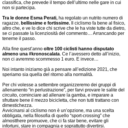
classifica, che prevede il tempo dell’ultimo nelle gare in cui
non si partecipa.
.
Tra le donne Esma Perati,
ha regolato un nutrito numero di
ragazze,
bellissime e fortissime.
Il ciclismo fa bene al fisico,
altro che, e ve lo dice chi scrive che le ha viste tutte da dietro,
se ci passate la licenziosità del commento… Arrancando per
tenerne il passo.
.
Alla fine quest’anno
oltre 100 ciclisti hanno disputato
almeno una #kronoscalata
. Ce l’avessero detto all’inizio,
non ci avremmo scommesso 1 euro. E invece…
.
Noi intanto iniziamo già a pensare all’edizione 2021, che
speriamo sia quella del ritorno alla normalità.
.
Per chi volesse a settembre organizzeremo dei gruppi di
allenamento “in perlustrazione”, per farvi provare le salite del
circuito, cominciare ad allenare la gamba, e imparare a
sfruttare bene il mezzo bicicletta, che non tutti trattano con
dimestichezza.
Avvicinarsi al ciclismo non è un’opzione, ma una scelta
obbligata, nella filosofia di quello “sport-crossing” che
almostthere promuove, che ci fa star bene, evitare gli
infortuni, stare in compagnia e soprattutto divertirsi.